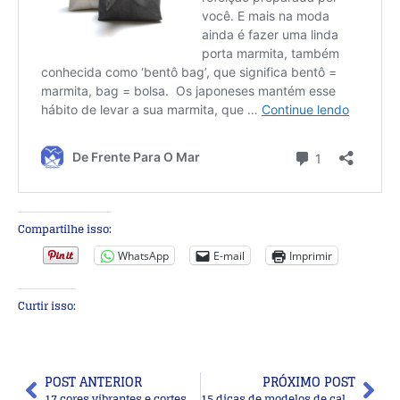
Compartilhe isso:
WhatsApp
E-mail
Imprimir
Curtir isso:
POST ANTERIOR
PRÓXIMO POST
17 cores vibrantes e cortes de cabelos inspiradores para dar um “up” no visual
15 dicas de modelos de calças para senhoras