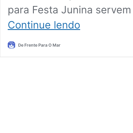
para Festa Junina servem
Ideias
Continue lendo
de
Maquiagem
para
De Frente Para O Mar
Festa
Junina:
Crianças
e
Adultos