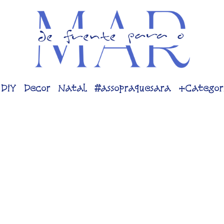
DiY
Decor
Natal
#assopraquesara
+Categor