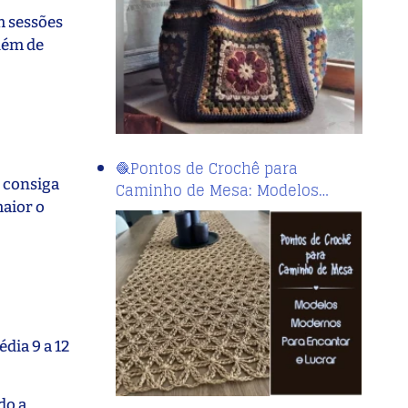
m sessões
além de
🧶Pontos de Crochê para
o consiga
Caminho de Mesa: Modelos…
maior o
dia 9 a 12
do a