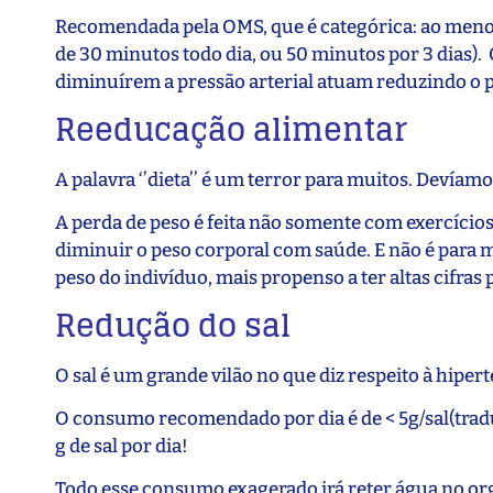
Recomendada pela OMS, que é categórica: ao menos
de 30 minutos todo dia, ou 50 minutos por 3 dias)
diminuírem a pressão arterial atuam reduzindo o pe
Reeducação alimentar
A palavra ‘’dieta’’ é um terror para muitos. Devíam
A perda de peso é feita não somente com exercício
diminuir o peso corporal com saúde. E não é para m
peso do indivíduo, mais propenso a ter altas cifras 
Redução do sal
O sal é um grande vilão no que diz respeito à hiper
O consumo recomendado por dia é de < 5g/sal(tradu
g de sal por dia!
Todo esse consumo exagerado irá reter água no o