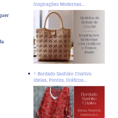
Inspirações Modernas…
lquer
da
🪡Bordado Sashiko Criativo:
Ideias, Pontos, Gráficos…