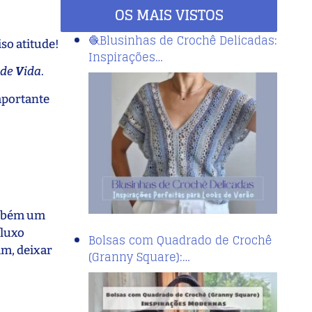
OS MAIS VISTOS
🧶Blusinhas de Crochê Delicadas:
so atitude!
Inspirações…
o de
V
ida
.
mportante
ambém um
fluxo
Bolsas com Quadrado de Crochê
im, deixar
(Granny Square):…