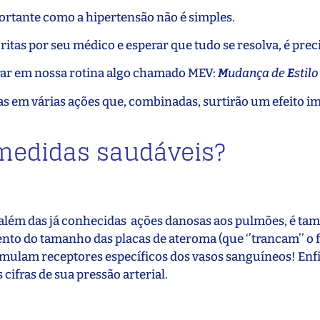
ortante como a hipertensão não é simples.
itas por seu médico e esperar que tudo se resolva, é preci
ar em nossa rotina algo chamado MEV:
M
udança de
E
stil
 em várias ações que, combinadas, surtirão um efeito i
medidas saudáveis?
e, além das já conhecidas ações danosas aos pulmões, é t
nto do tamanho das placas de ateroma (que ‘’trancam’’ o 
timulam receptores específicos dos vasos sanguíneos! Enf
cifras de sua pressão arterial.