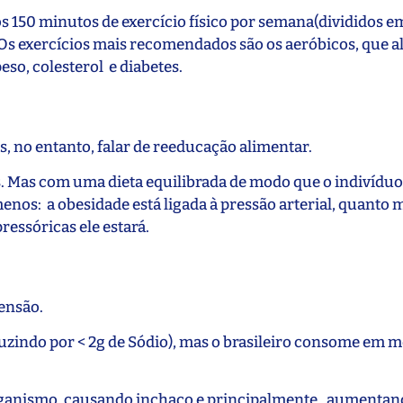
 150 minutos de exercício físico por semana(divididos e
. Os exercícios mais recomendados são os aeróbicos, que 
so, colesterol e diabetes.
os, no entanto, falar de reeducação alimentar.
s. Mas com uma dieta equilibrada de modo que o indivídu
enos: a obesidade está ligada à pressão arterial, quanto 
pressóricas ele estará.
tensão.
zindo por < 2g de Sódio), mas o brasileiro consome em mé
rganismo, causando inchaço e principalmente, aumentan