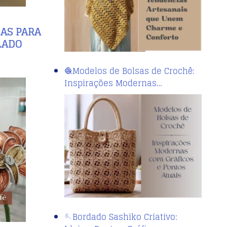
IAS PARA
LADO
🧶Modelos de Bolsas de Crochê:
Inspirações Modernas…
🪡Bordado Sashiko Criativo: