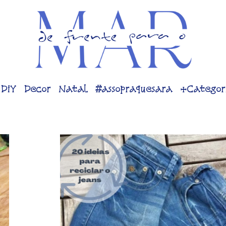
DiY
Decor
Natal
#assopraquesara
+Categor