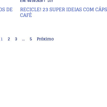
DIY
EM: 04/10/2020
OS DE
RECICLE! 23 SUPER IDEIAS COM CÁP
CAFÉ
1
2
3
…
5
Próximo