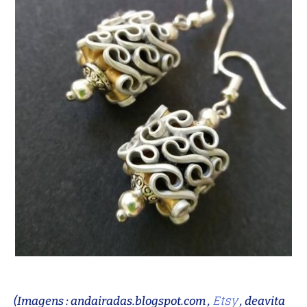
Etsy
(Imagens : andairadas.blogspot.com ,
, deavita