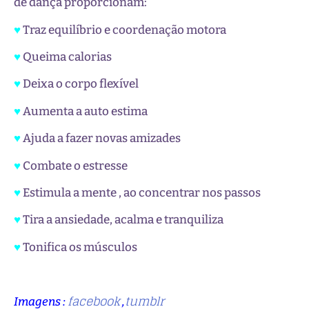
de dança proporcionam:
♥
Traz equilíbrio e coordenação motora
♥
Queima calorias
♥
Deixa o corpo flexível
♥
Aumenta a auto estima
♥
Ajuda a fazer novas amizades
♥
Combate o estresse
♥
Estimula a mente , ao concentrar nos passos
♥
Tira a ansiedade, acalma e tranquiliza
♥
Tonifica os músculos
facebook
tumblr
Imagens :
,