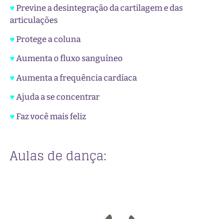
♥
Previne a desintegração da cartilagem e das
articulações
♥
Protege a coluna
♥
Aumenta o fluxo sanguíneo
♥
Aumenta a frequência cardíaca
♥
Ajuda a se concentrar
♥
Faz você mais feliz
Aulas de dança: