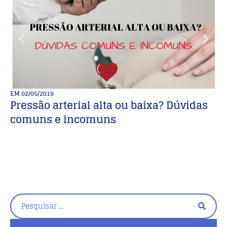
EM
02/05/2019
E
Pressão arterial alta ou baixa? Dúvidas
B
comuns e incomuns
M