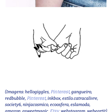
Pinterest
(Imagens: hellogiggles,
, gangueiro,
Pinterest
redbubble,
, inkbox, estilo.catracalivre,
society6, ninjacosmico, ecoosfera, eslamoda,
Etsy
amazon, asweetmagic,
, webstaqram, weheartit)