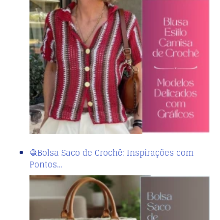
🧶Bolsa Saco de Crochê: Inspirações com
Pontos…