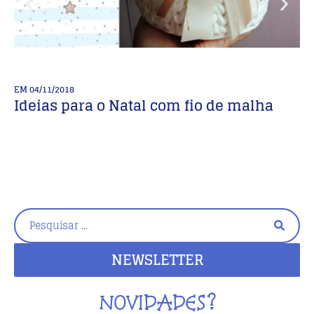
EM
04/11/2018
E
Ideias para o Natal com fio de malha
1
b
NEWSLETTER
NOVIDADES?