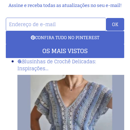
Assine e receba todas as atualizações no seu e-mail!
OK
CONFIRA TUDO NO PINTEREST
OS MAIS VISTOS
🧶Blusinhas de Crochê Delicadas:
Inspirações…