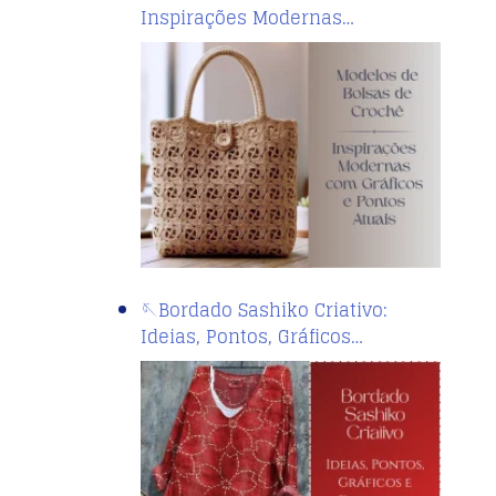
Inspirações Modernas…
🪡Bordado Sashiko Criativo:
Ideias, Pontos, Gráficos…