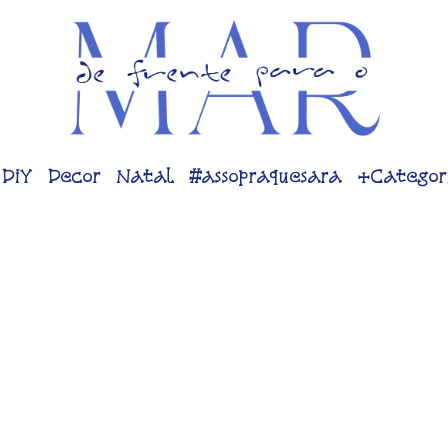
DiY
Decor
Natal
#assopraquesara
+Categor