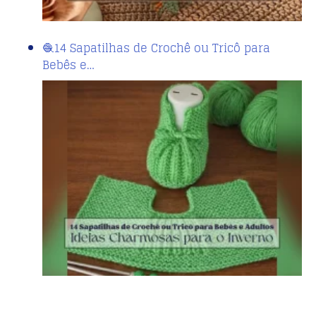
🧶14 Sapatilhas de Crochê ou Tricô para
Bebês e…