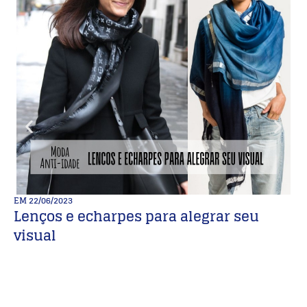
EM
22/06/2023
E
Lenços e echarpes para alegrar seu
1
visual
c