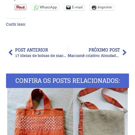
WhatsApp
E-mail
Imprimir
Curtir isso:
POST ANTERIOR
PRÓXIMO POST
17 ideias de bolsas de macramê pequenas para copiar e vender!
Macramê criativo: Almofadas e tapetes de macramê
CONFIRA OS POSTS RELACIONADOS: