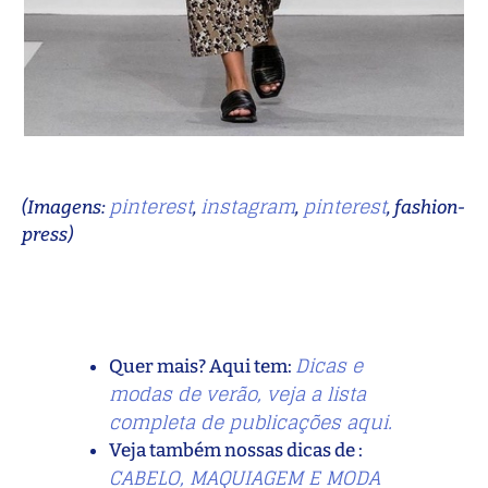
pinterest
instagram
pinterest
(Imagens:
,
,
, fashion-
press)
Dicas e
Quer mais? Aqui tem:
modas de verão, veja a lista
completa de publicações aqui.
Veja também nossas dicas de :
CABELO, MAQUIAGEM E MODA