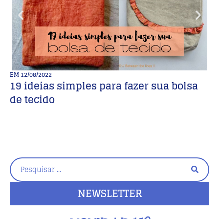
EM
12/08/2022
E
19 ideias simples para fazer sua bolsa
B
de tecido
I
NEWSLETTER