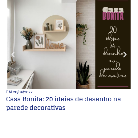
EM
20/04/2022
E
Casa Bonita: 20 ideias de desenho na
A
parede decorativas
c