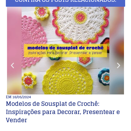
EM
16/05/2024
E
Modelos de Sousplat de Crochê:
A
Inspirações para Decorar, Presentear e
Vender