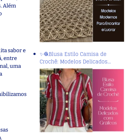
s. Além
o
ita sabor e
✨🧶Blusa Estilo Camisa de
á, entre
Crochê: Modelos Delicados…
inal, uma
a
nibilizamos
ssas
.