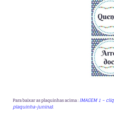
IMAGEM 1 – cli
Para baixar as plaquinhas acima :
plaquinha-junina)
.