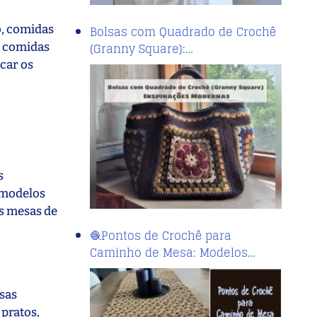
o, comidas
Bolsas com Quadrado de Crochê
(Granny Square):…
e comidas
icar os
s
s modelos
as mesas de
🧶Pontos de Crochê para
Caminho de Mesa: Modelos…
sas
 pratos,