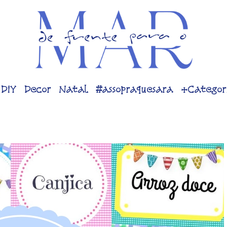
DiY
Decor
Natal
#assopraquesara
+Categor