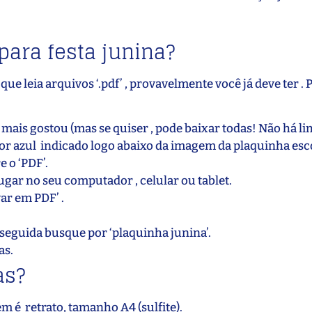
para festa junina?
ue leia arquivos ‘.pdf’ , provavelmente você já deve ter . P
ais gostou (mas se quiser , pode baixar todas! Não há li
 cor azul indicado logo abaixo da imagem da plaquinha esc
 o ‘PDF’.
gar no seu computador , celular ou tablet.
ar em PDF’ .
 seguida busque por ‘plaquinha junina’.
as.
as?
 é retrato, tamanho A4 (sulfite).