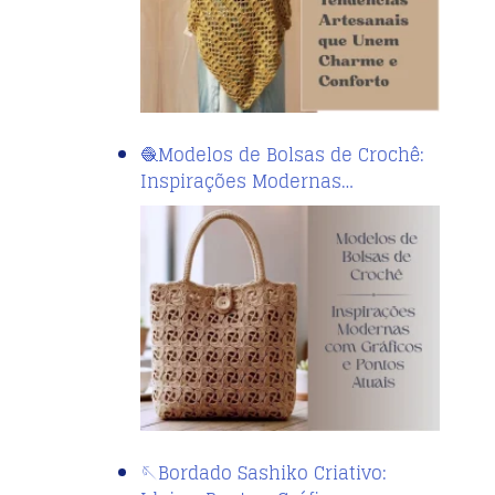
🧶Modelos de Bolsas de Crochê:
Inspirações Modernas…
🪡Bordado Sashiko Criativo: