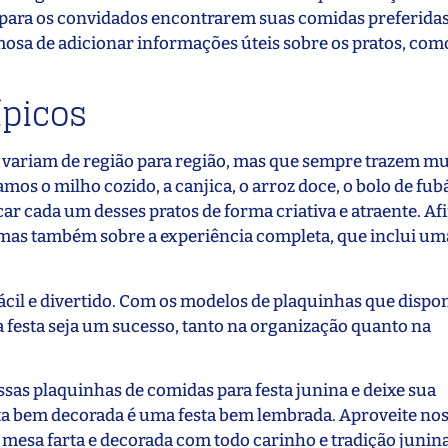
para os convidados encontrarem suas comidas preferida
mosa de adicionar informações úteis sobre os pratos, com
ípicos
ue variam de região para região, mas que sempre trazem mu
mos o milho cozido, a canjica, o arroz doce, o bolo de fub
r cada um desses pratos de forma criativa e atraente. Af
a, mas também sobre a experiência completa, que inclui um
fácil e divertido. Com os modelos de plaquinhas que dispo
a festa seja um sucesso, tanto na organização quanto na
as plaquinhas de comidas para festa junina e deixe sua
ta bem decorada é uma festa bem lembrada. Aproveite no
esa farta e decorada com todo carinho e tradição junina