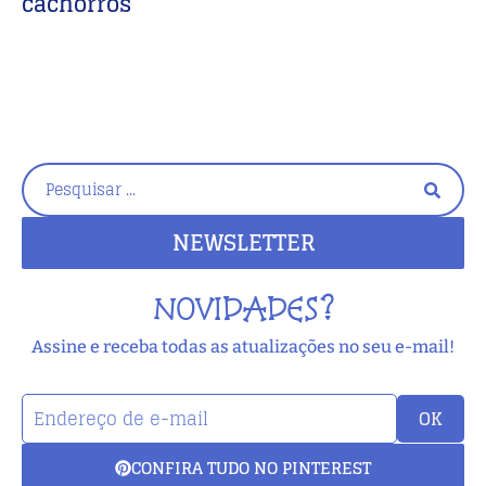
cachorros
D
C
NEWSLETTER
NOVIDADES?
Assine e receba todas as atualizações no seu e-mail!
OK
CONFIRA TUDO NO PINTEREST