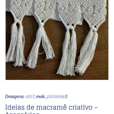
elo7
pinterest
(Imagens:
, mok,
)
Ideias de macramê criativo –