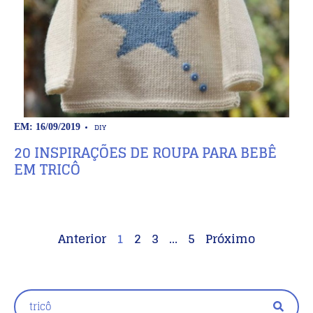
DIY
EM: 16/09/2019
20 INSPIRAÇÕES DE ROUPA PARA BEBÊ
EM TRICÔ
Anterior
1
2
3
…
5
Próximo