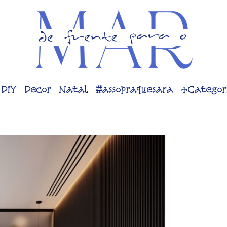
DiY
Decor
Natal
#assopraquesara
+Categor