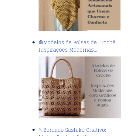
🧶Modelos de Bolsas de Crochê:
Inspirações Modernas…
🪡Bordado Sashiko Criativo: