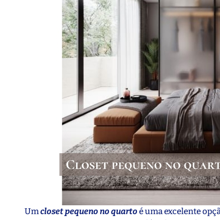
Um
c
loset pequeno no quarto
é uma excelente opçã