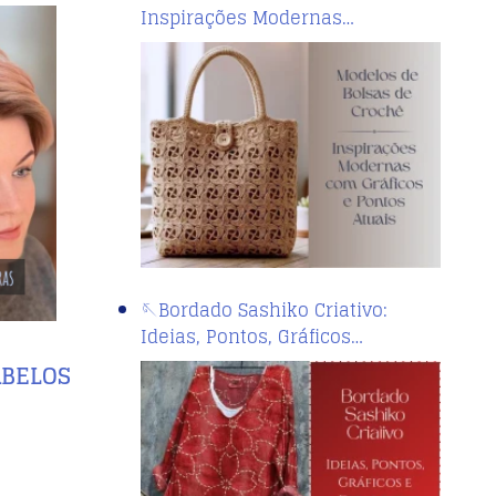
Inspirações Modernas…
🪡Bordado Sashiko Criativo:
Ideias, Pontos, Gráficos…
ABELOS