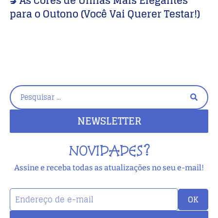
💅As Cores de Unhas Mais Elegantes
B
para o Outono (Você Vai Querer Testar!)
c
NEWSLETTER
NOVIDADES?
Assine e receba todas as atualizações no seu e-mail!
OK