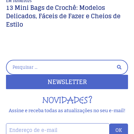
EM
16/08/2025
E
13 Mini Bags de Crochê: Modelos
C
Delicados, Fáceis de Fazer e Cheios de
B
Estilo
NEWSLETTER
NOVIDADES?
Assine e receba todas as atualizações no seu e-mail!
OK