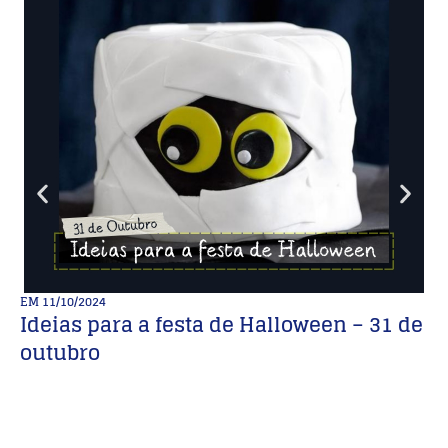
EM
11/10/2024
E
Ideias para a festa de Halloween – 31 de

outubro
Fu
N