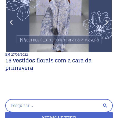
EM
27/09/2022
E
13 vestidos florais com a cara da
M
primavera
M