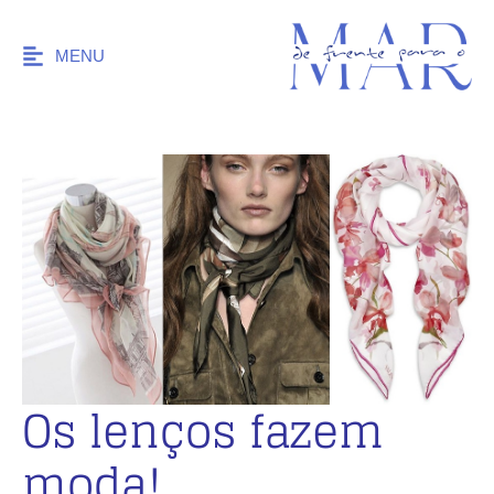
MENU
Os lenços fazem
moda!