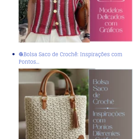
🧶Bolsa Saco de Crochê: Inspirações com
Pontos…