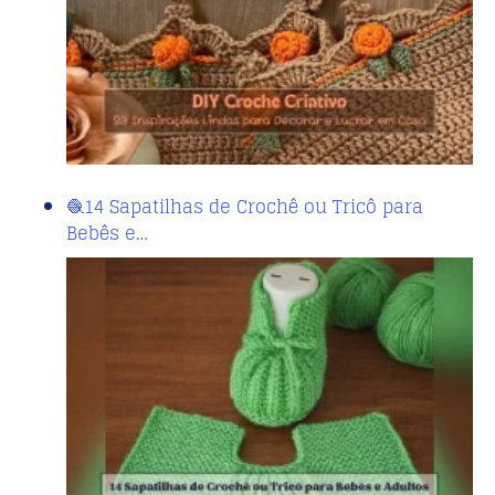
🧶14 Sapatilhas de Crochê ou Tricô para
Bebês e…