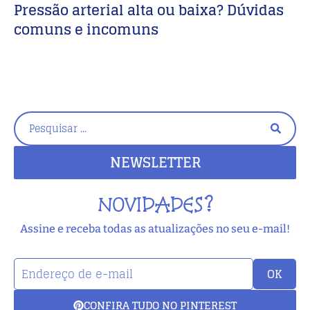
Pressão arterial alta ou baixa? Dúvidas
D
comuns e incomuns
NEWSLETTER
NOVIDADES?
Assine e receba todas as atualizações no seu e-mail!
OK
CONFIRA TUDO NO PINTEREST