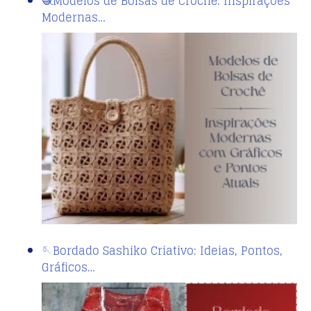
🧶Modelos de Bolsas de Crochê: Inspirações
Modernas…
🪡Bordado Sashiko Criativo: Ideias, Pontos,
Gráficos…