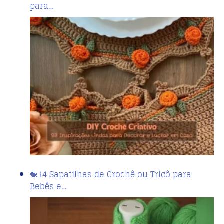
para…
🧶14 Sapatilhas de Crochê ou Tricô para
Bebês e…