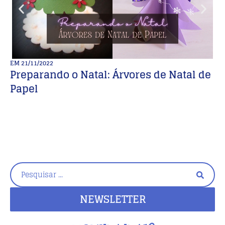
EM
21/11/2022
E
Preparando o Natal: Árvores de Natal de
D
Papel
D
u
NEWSLETTER