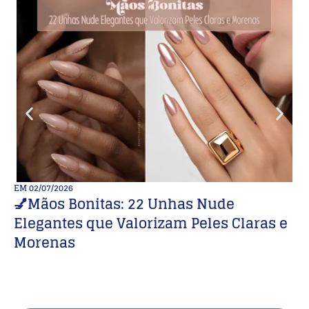
EM
02/07/2026
E
💅Mãos Bonitas: 22 Unhas Nude
A
Elegantes que Valorizam Peles Claras e
c
Morenas