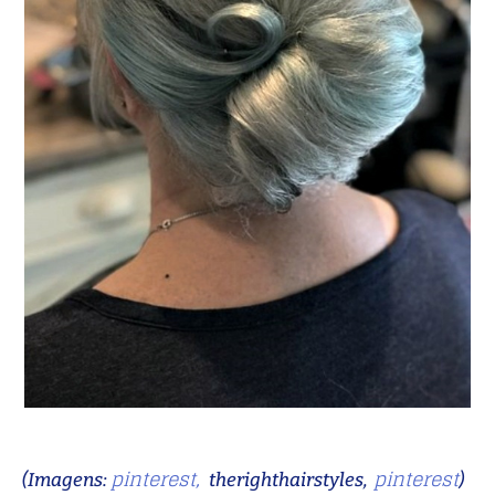
pinterest,
pinterest
(Imagens:
therighthairstyles,
)