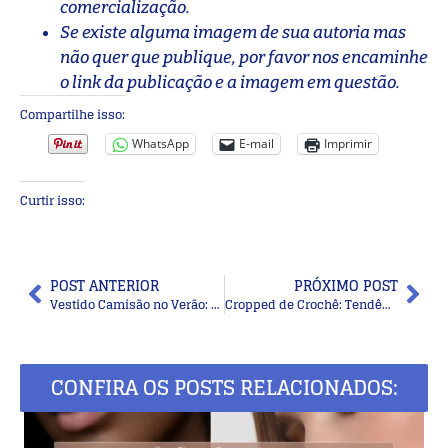
comercialização.
Se existe alguma imagem de sua autoria mas
não quer que publique, por favor nos encaminhe
o link da publicação e a imagem em questão.
Compartilhe isso:
WhatsApp
E-mail
Imprimir
Curtir isso:
POST ANTERIOR
PRÓXIMO POST
Vestido Camisão no Verão: Dicas de Looks Modernos e Frescos
Cropped de Crochê: Tendências e Inspirações Para um Verão Estiloso
CONFIRA OS POSTS RELACIONADOS: