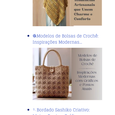
🧶Modelos de Bolsas de Crochê:
Inspirações Modernas…
🪡Bordado Sashiko Criativo: