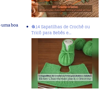
ão uma boa
🧶14 Sapatilhas de Crochê ou
Tricô para Bebês e…