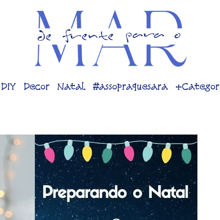
DiY
Decor
Natal
#assopraquesara
+Categor