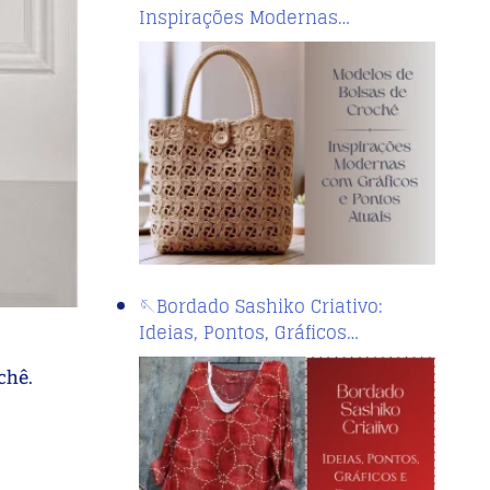
Inspirações Modernas…
🪡Bordado Sashiko Criativo:
Ideias, Pontos, Gráficos…
chê.