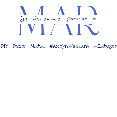
DiY
Decor
Natal
#assopraquesara
+Categor