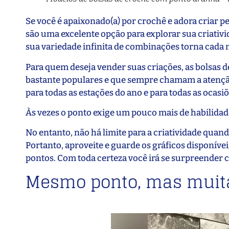
Se você é apaixonado(a) por crochê e adora criar 
são uma excelente opção para explorar sua criativ
sua variedade infinita de combinações torna cada 
Para quem deseja vender suas criações, as bolsas 
bastante populares e que sempre chamam a atenção. 
para todas as estações do ano e para todas as ocasiõ
Às vezes o ponto exige um pouco mais de habilidad
No entanto, não há limite para a criatividade quan
Portanto, aproveite e guarde os gráficos disponív
pontos. Com toda certeza você irá se surpreender c
Mesmo ponto, mas muita