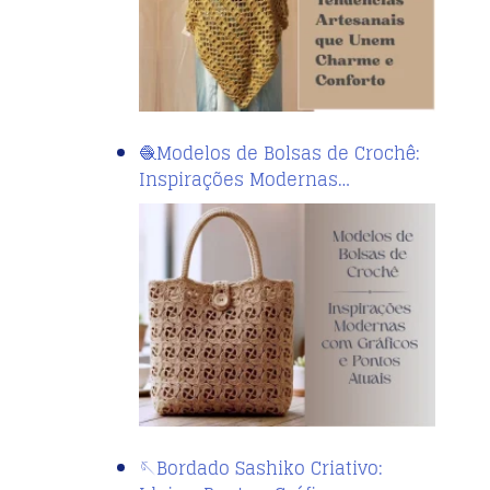
🧶Modelos de Bolsas de Crochê:
Inspirações Modernas…
🪡Bordado Sashiko Criativo: