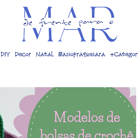
DiY
Decor
Natal
#assopraquesara
+Categor