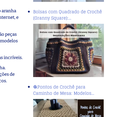
o aranha
Bolsas com Quadrado de Crochê
(Granny Square):…
ternet, e
ão peças
o modelos
 incríveis.
ha.
ações de
cos.
🧶Pontos de Crochê para
Caminho de Mesa: Modelos…