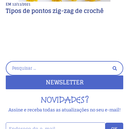
EM
12/11/2021
E
Tipos de pontos zig-zag de crochê
V
C
NEWSLETTER
NOVIDADES?
Assine e receba todas as atualizações no seu e-mail!
OK