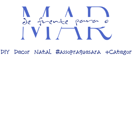
DiY
Decor
Natal
#assopraquesara
+Categor