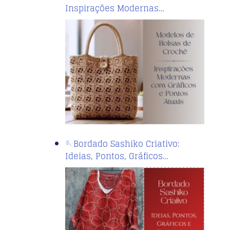
Inspirações Modernas…
🪡Bordado Sashiko Criativo:
Ideias, Pontos, Gráficos…