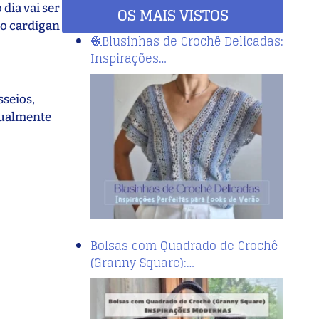
dia vai ser
OS MAIS VISTOS
s o cardigan
🧶Blusinhas de Crochê Delicadas:
Inspirações…
sseios,
igualmente
Bolsas com Quadrado de Crochê
(Granny Square):…