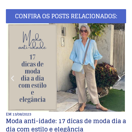
CONFIRA OS POSTS RELACIONADOS:
EM
13/08/2023
E
Moda anti-idade: 17 dicas de moda dia a
M
dia com estilo e elegância
de