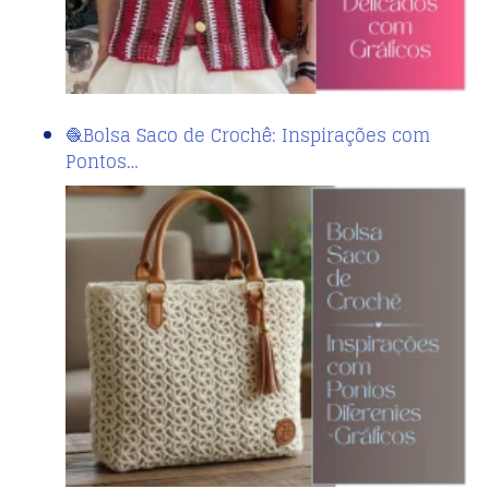
🧶Bolsa Saco de Crochê: Inspirações com
Pontos…