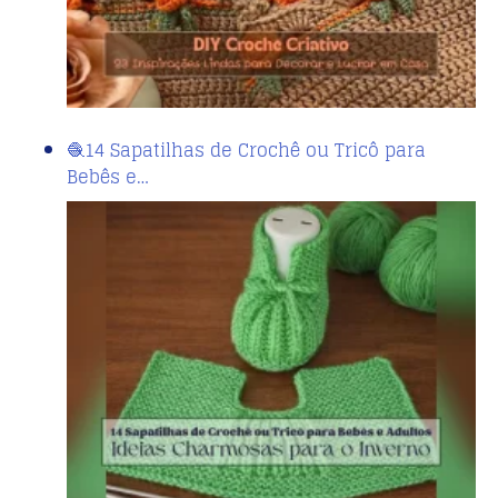
🧶14 Sapatilhas de Crochê ou Tricô para
Bebês e…