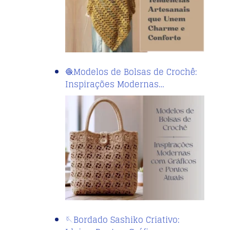
🧶Modelos de Bolsas de Crochê:
Inspirações Modernas…
🪡Bordado Sashiko Criativo: