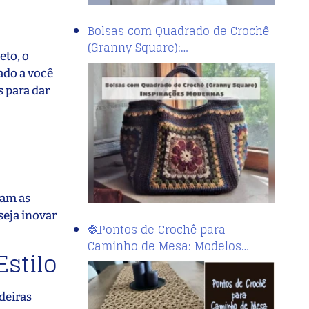
Bolsas com Quadrado de Crochê
(Granny Square):…
eto, o
ado a você
s para dar
çam as
seja inovar
🧶Pontos de Crochê para
Caminho de Mesa: Modelos…
Estilo
deiras