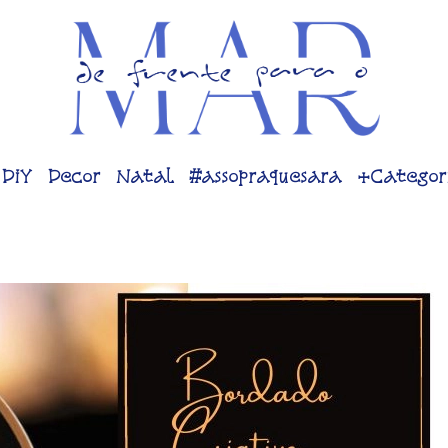
DiY
Decor
Natal
#assopraquesara
+Categor