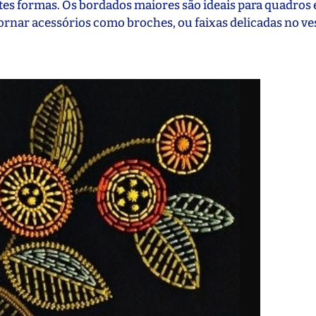
tes formas. Os bordados maiores são ideais para quadros 
rnar acessórios como broches, ou faixas delicadas no ve