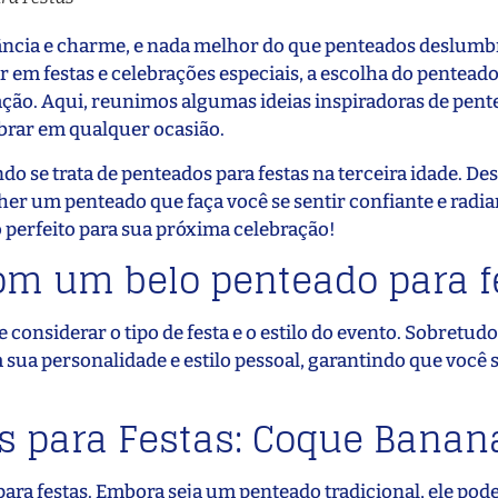
legância e charme, e nada melhor do que penteados deslumb
 em festas e celebrações especiais, a escolha do penteado
cação. Aqui, reunimos algumas ideias inspiradoras de pen
brar em qualquer ocasião.
do se trata de penteados para festas na terceira idade. De
lher um penteado que faça você se sentir confiante e radi
 perfeito para sua próxima celebração!
com um belo penteado para f
considerar o tipo de festa e o estilo do evento. Sobretudo
ua personalidade e estilo pessoal, garantindo que você s
s para Festas: Coque Banan
ara festas. Embora seja um penteado tradicional, ele pode