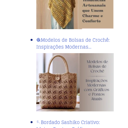
🧶Modelos de Bolsas de Crochê:
Inspirações Modernas…
🪡Bordado Sashiko Criativo: