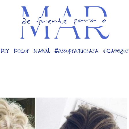
DiY
Decor
Natal
#assopraquesara
+Categor