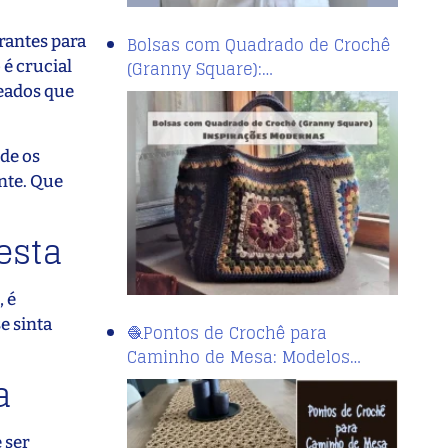
rantes para
Bolsas com Quadrado de Crochê
(Granny Square):…
 é crucial
teados que
sde os
ante. Que
esta
, é
e sinta
🧶Pontos de Crochê para
Caminho de Mesa: Modelos…
a
 ser