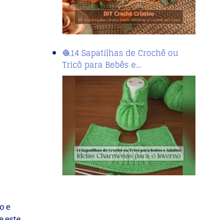
🧶14 Sapatilhas de Crochê ou
Tricô para Bebês e…
o e
e este