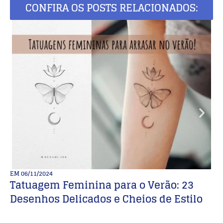
CONFIRA OS POSTS RELACIONADOS:
EM
06/11/2024
E
Tatuagem Feminina para o Verão: 23
+
Desenhos Delicados e Cheios de Estilo
c