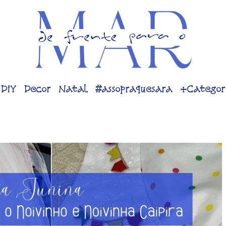
DiY
Decor
Natal
#assopraquesara
+Categor