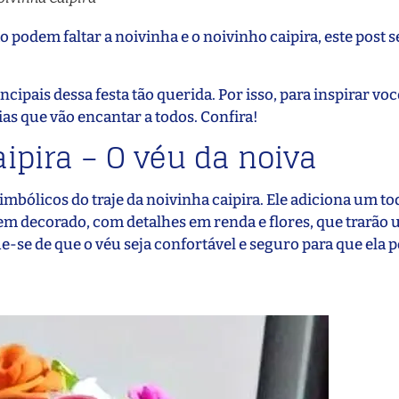
 podem faltar a noivinha e o noivinho caipira, este post s
incipais dessa festa tão querida. Por isso, para inspirar vo
ias que vão encantar a todos. Confira!
aipira – O véu da noiva
bólicos do traje da noivinha caipira. Ele adiciona um to
bem decorado, com detalhes em renda e flores, que trarã
e-se de que o véu seja confortável e seguro para que ela 