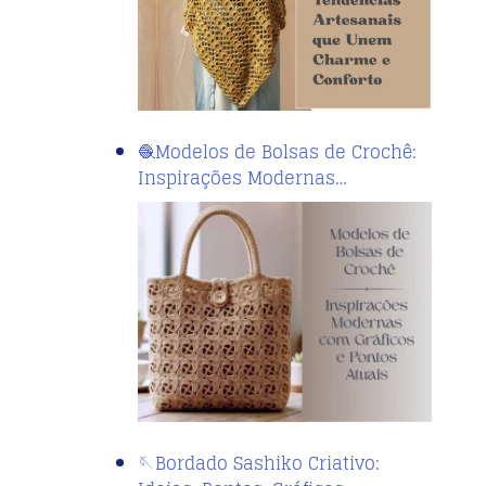
🧶Modelos de Bolsas de Crochê:
Inspirações Modernas…
🪡Bordado Sashiko Criativo: