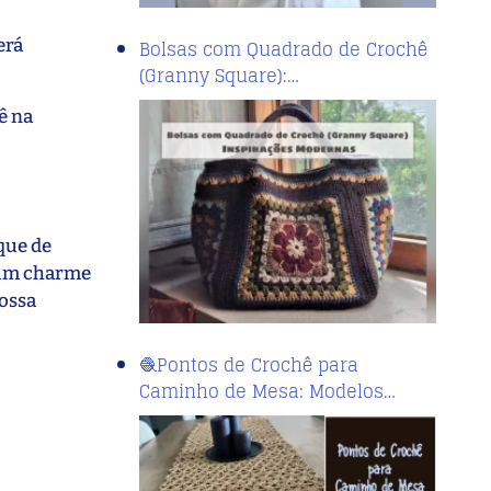
erá
Bolsas com Quadrado de Crochê
(Granny Square):…
cê na
que de
o um charme
possa
🧶Pontos de Crochê para
Caminho de Mesa: Modelos…