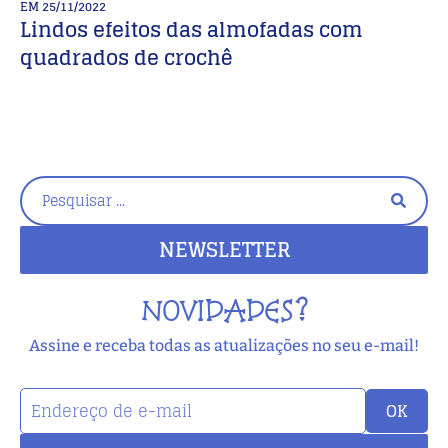
EM
25/11/2022
E
Lindos efeitos das almofadas com
C
quadrados de crochê
d
NEWSLETTER
NOVIDADES?
Assine e receba todas as atualizações no seu e-mail!
OK