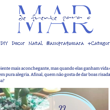
DiY
Decor
Natal
#assopraquesara
+Categor
mbiente mais aconchegante, mas quando elas ganham vida
em pura alegria. Afinal, quem não gosta de dar boas risada
sa?