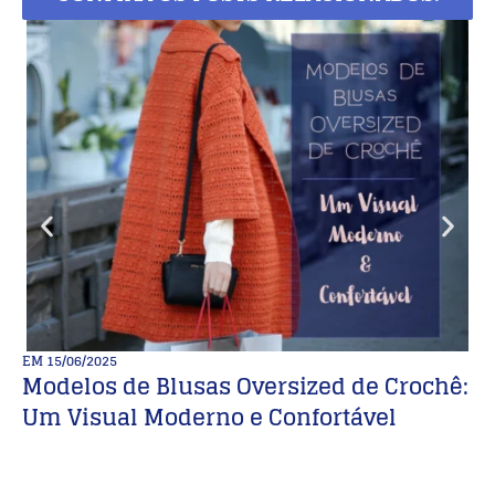
EM
15/06/2025
E
Modelos de Blusas Oversized de Crochê:
E
Um Visual Moderno e Confortável
E