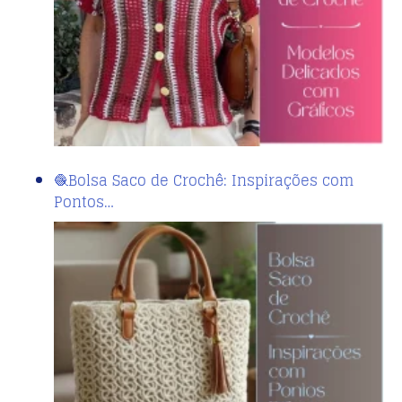
🧶Bolsa Saco de Crochê: Inspirações com
Pontos…