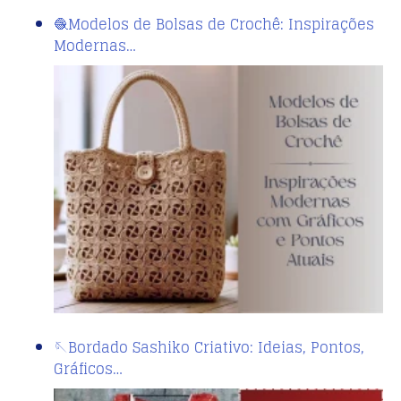
🧶Modelos de Bolsas de Crochê: Inspirações
Modernas…
🪡Bordado Sashiko Criativo: Ideias, Pontos,
Gráficos…