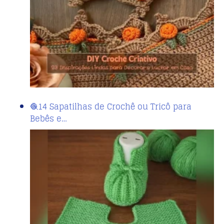
🧶14 Sapatilhas de Crochê ou Tricô para
Bebês e…