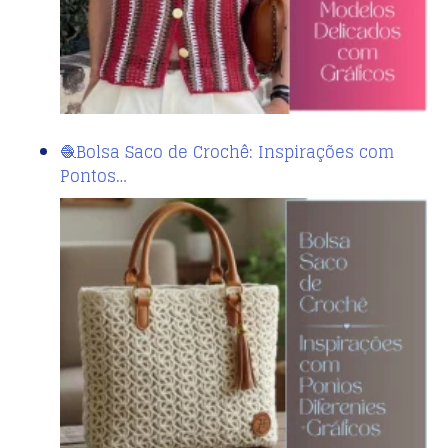
🧶Bolsa Saco de Crochê: Inspirações com
Pontos…