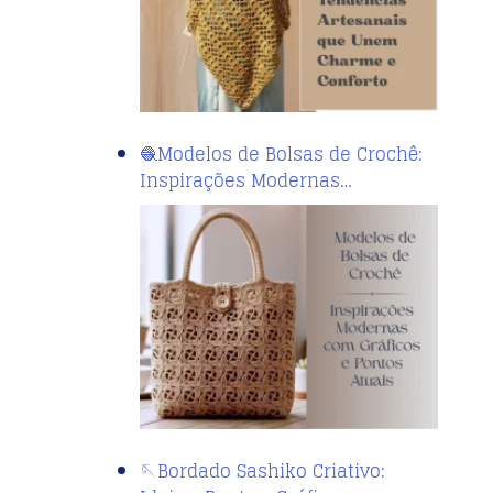
🧶Modelos de Bolsas de Crochê:
Inspirações Modernas…
🪡Bordado Sashiko Criativo: