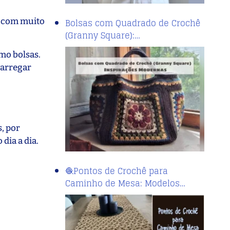
e com muito
Bolsas com Quadrado de Crochê
(Granny Square):…
omo bolsas.
carregar
, por
dia a dia.
🧶Pontos de Crochê para
Caminho de Mesa: Modelos…