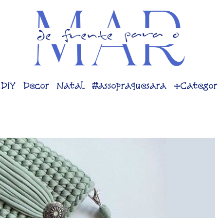
DiY
Decor
Natal
#assopraquesara
+Categor