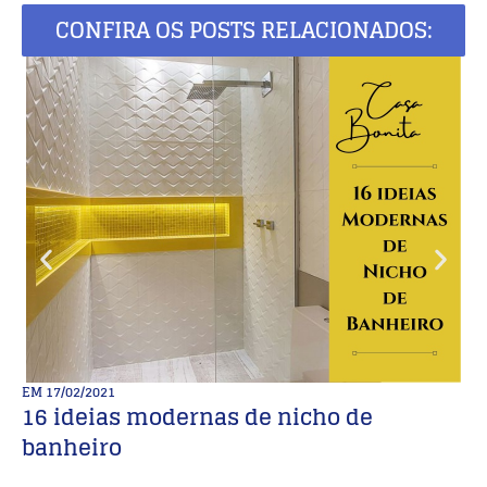
CONFIRA OS POSTS RELACIONADOS:
EM
17/02/2021
E
16 ideias modernas de nicho de
I
banheiro
c