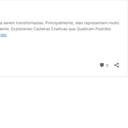
ra serem transformadas. Principalmente, elas representam muito
biente. Explorando Cadeiras Criativas que Quebram Padrões
Desafie
endo
a
Sua
Imaginação:
Cadeiras
Criativas
Comentári
0
Inspiradoras,
Faça
a
Sua!