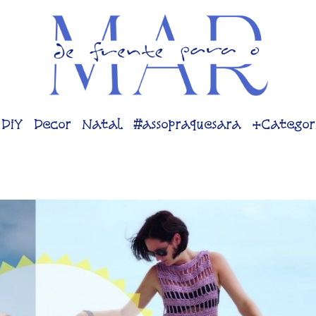
DiY
Decor
Natal
#assopraquesara
+Categor