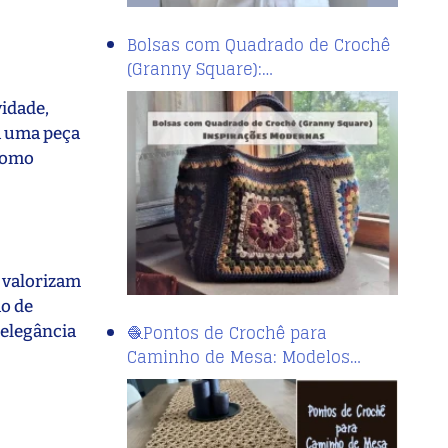
Bolsas com Quadrado de Crochê
(Granny Square):…
vidade,
rá uma peça
 como
ó valorizam
o de
🧶Pontos de Crochê para
 elegância
Caminho de Mesa: Modelos…