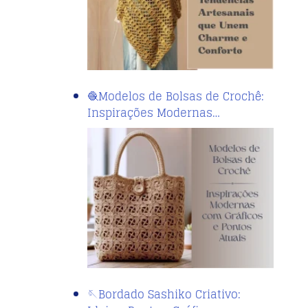
🧶Modelos de Bolsas de Crochê:
Inspirações Modernas…
🪡Bordado Sashiko Criativo: