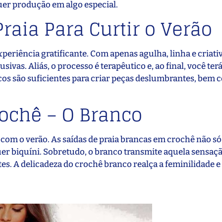
uer produção em algo especial.
raia Para Curtir o Verão
periência gratificante. Com apenas agulha, linha e criati
ivas. Aliás, o processo é terapêutico e, ao final, você te
sicos são suficientes para criar peças deslumbrantes, bem
rochê – O Branco
com o verão. As saídas de praia brancas em crochê não s
biquíni. Sobretudo, o branco transmite aquela sensaçã
es. A delicadeza do crochê branco realça a feminilidade e