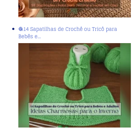
🧶14 Sapatilhas de Crochê ou Tricô para
Bebês e…