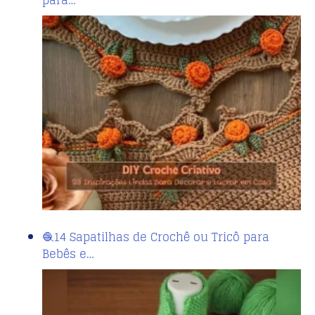
para…
🧶14 Sapatilhas de Crochê ou Tricô para
Bebês e…