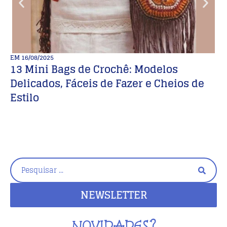
EM
16/08/2025
E
13 Mini Bags de Crochê: Modelos
F
Delicados, Fáceis de Fazer e Cheios de
c
Estilo
NEWSLETTER
NOVIDADES?