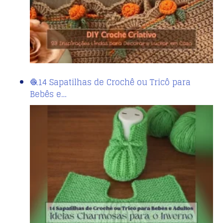
🧶14 Sapatilhas de Crochê ou Tricô para
Bebês e…