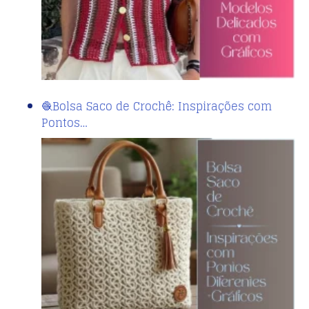
🧶Bolsa Saco de Crochê: Inspirações com
Pontos…