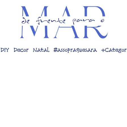
DiY
Decor
Natal
#assopraquesara
+Categor