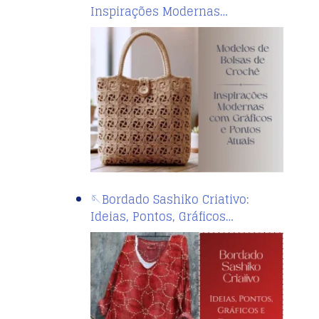
Inspirações Modernas…
🪡Bordado Sashiko Criativo:
Ideias, Pontos, Gráficos…