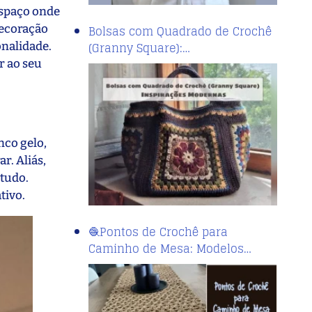
espaço onde
decoração
Bolsas com Quadrado de Crochê
(Granny Square):…
onalidade.
r ao seu
nco gelo,
r. Aliás,
tudo.
tivo.
🧶Pontos de Crochê para
Caminho de Mesa: Modelos…