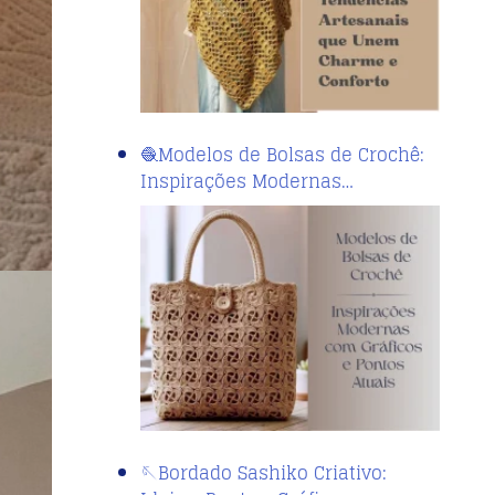
🧶Modelos de Bolsas de Crochê:
Inspirações Modernas…
🪡Bordado Sashiko Criativo: