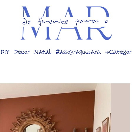
DiY
Decor
Natal
#assopraquesara
+Categor