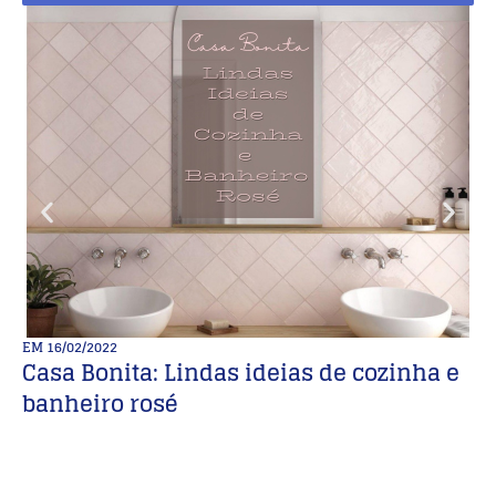
EM
16/02/2022
E
Casa Bonita: Lindas ideias de cozinha e
M
banheiro rosé
d